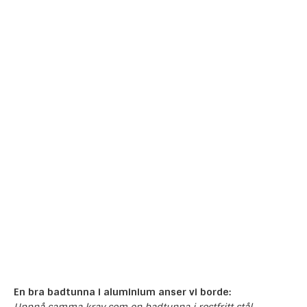
En bra badtunna i
aluminium
anser vi borde:
Uppnå samma krav som en badtunna i rostfritt stål.