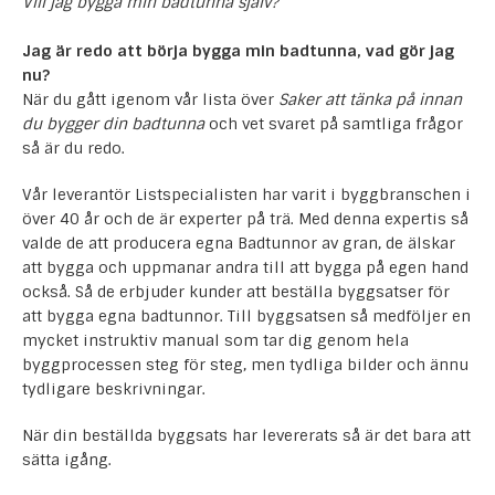
Vill jag bygga min badtunna själv?
Jag är redo att börja bygga min badtunna, vad gör jag
nu?
När du gått igenom vår lista över
Saker att tänka på innan
du bygger din badtunna
och vet svaret på samtliga frågor
så är du redo.
Vår leverantör Listspecialisten har varit i byggbranschen i
över 40 år och de är experter på trä. Med denna expertis så
valde de att producera egna Badtunnor av gran, de älskar
att bygga och uppmanar andra till att bygga på egen hand
också. Så de erbjuder kunder att beställa byggsatser för
att bygga egna badtunnor. Till byggsatsen så medföljer en
mycket instruktiv manual som tar dig genom hela
byggprocessen steg för steg, men tydliga bilder och ännu
tydligare beskrivningar.
När din beställda byggsats har levererats så är det bara att
sätta igång.