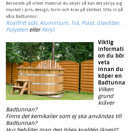
Beroende på vilket material du väljer så kan det skilja sig
mycket i pris, design, form och krav på skötsel, titta in på
våra Badtunnor:
Rostfritt stål
,
Aluminium
,
Trä
,
Plast
,
Glasfiber
,
Polyeten
eller
Akryl
.
Viktig
informati
on du bör
veta
innan du
köper en
Badtunna
Vilken
grund
kräver
Badtunnan?
Finns det kemikalier som ej ska användas till
Badtunnan?
Hur behåller man den höga kvalitén längst?